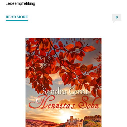
Leseempfehlung
0
"“Der
READ MORE
Veilchengraf”
von
Jona
Dreyer"