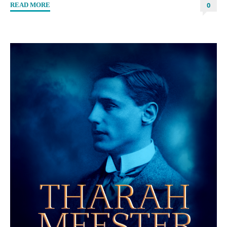
0
"“Nennitas
READ MORE
Sohn”
von
Sandra
Gernt"