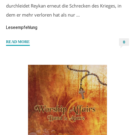
durchleidet Reykan erneut die Schrecken des Krieges, in
dem er mehr verloren hat als nur …
Leseempfehlung
0
"“Unter
READ MORE
einem
Banner”
von
Elea
Brandt"