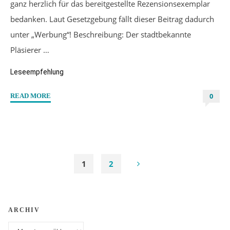
ganz herzlich für das bereitgestellte Rezensionsexemplar
bedanken. Laut Gesetzgebung fällt dieser Beitrag dadurch
unter „Werbung“! Beschreibung: Der stadtbekannte
Pläsierer …
Leseempfehlung
0
"“St.
READ MORE
Garner:
Eine
undenkbare
Affaire”
von
1
2
Tharah
Seitennummerierung
Meester"
ARCHIV
der
Archiv