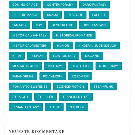
COMING OF AGE
CONTEMPORARY
DARK-FANTASY
DARK-ROMANCE
DRAMA
DYSTOPIE
EXPLIZIT
FANTASY
GAY
GENDERFLUID
HIGH-FANTASY
HISTORICAL-FANTASY
HISTORICAL-ROMANCE
HISTORICAL-WESTERN
HUMOR
KINDER- / JUGENDBUCH
KRIMI
LESBIAN
LOW-FANTASY
MAGAZIN
MENTAL HEALTH
MILITARY
NEW ADULT
NONBINARY
PARANORMAL
POLYAMORY
ROAD-TRIP
ROMANTIC-SUSPENSE
SCIENCE-FICTION
STEAMPUNK
STRAIGHT
THRILLER
TRANSIDENTITÄT
URBAN-FANTASY
UTOPIE
ZEITREISE
NEUESTE KOMMENTARE