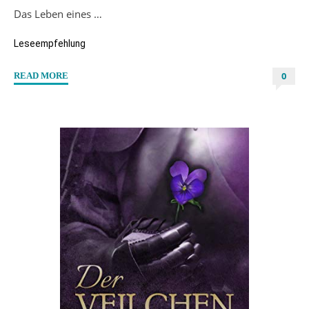
Das Leben eines …
Leseempfehlung
0
"“Worship
READ MORE
Affairs
–
Ataxe”
von
Kaiden
Emerald"