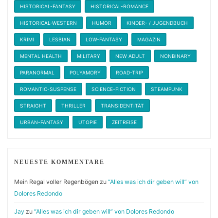
HISTORICAL-FANTASY
HISTORICAL-ROMANCE
HISTORICAL-WESTERN
HUMOR
KINDER- / JUGENDBUCH
KRIMI
LESBIAN
LOW-FANTASY
MAGAZIN
MENTAL HEALTH
MILITARY
NEW ADULT
NONBINARY
PARANORMAL
POLYAMORY
ROAD-TRIP
ROMANTIC-SUSPENSE
SCIENCE-FICTION
STEAMPUNK
STRAIGHT
THRILLER
TRANSIDENTITÄT
URBAN-FANTASY
UTOPIE
ZEITREISE
NEUESTE KOMMENTARE
Mein Regal voller Regenbögen
zu
“Alles was ich dir geben will” von
Dolores Redondo
Jay
zu
“Alles was ich dir geben will” von Dolores Redondo