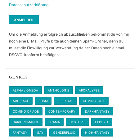
Datenschutzerklärung
.
Um die Anmeldung erfolgreich abzuschließen bekommst du von mir
noch eine E-Mail. Prüfe bitte auch deinen Spam-Ordner, denn du
musst die Einwilligung zur Verwendung deiner Daten noch einmal
DSGVO-konform bestätigen.
GENRES
ALPHA / OMEGA
ANTHOLOGIE
APOKALYPSE
ARO / ACE
BDSM
BISEXUAL
COMING-OUT
COMING OF AGE
CONTEMPORARY
DARK-FANTASY
DARK-ROMANCE
DRAMA
DYSTOPIE
EXPLIZIT
FANTASY
GAY
GENDERFLUID
HIGH-FANTASY