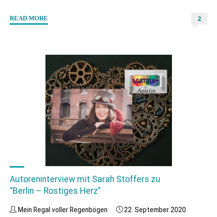
2
"#Specialdays
READ MORE
–
Interview
mit
Jayden
V.
Reeves"
Autoreninterview mit Sarah Stoffers zu
“Berlin – Rostiges Herz”
Mein Regal voller Regenbögen
22. September 2020