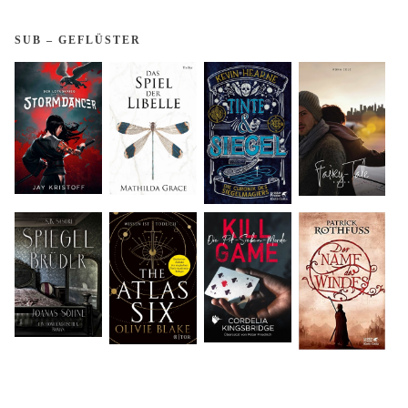
Fragen
gestellt
SUB – GEFLÜSTER
…"