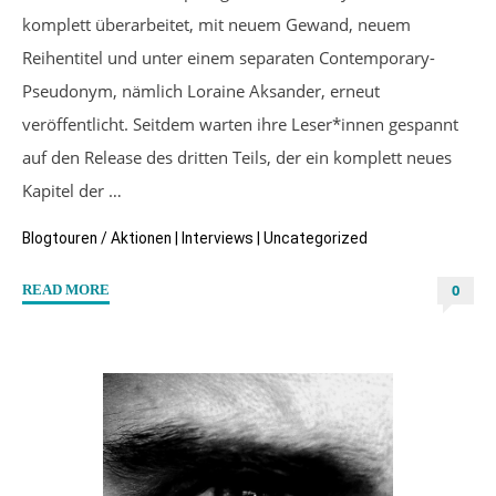
komplett überarbeitet, mit neuem Gewand, neuem
Reihentitel und unter einem separaten Contemporary-
Pseudonym, nämlich Loraine Aksander, erneut
veröffentlicht. Seitdem warten ihre Leser*innen gespannt
auf den Release des dritten Teils, der ein komplett neues
Kapitel der …
Blogtouren / Aktionen
|
Interviews
|
Uncategorized
0
"Autoreninterview
READ MORE
mit
Loraine
Aksander
/
Alexa
Lor
–