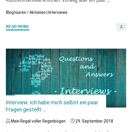
Autoreninterview eröffnen. Vorweg aber ein paar …
Blogtouren / Aktionen
|
Interviews
2
"Blogtour
READ MORE
“Ich,
Du
und
für
immer
Wir”
–
Autoreninterview
mit
Sven
Interview: Ich habe mich selbst ein paar
Krüdenscheidt"
Fragen gestellt …
Mein Regal voller Regenbögen
29. September 2018