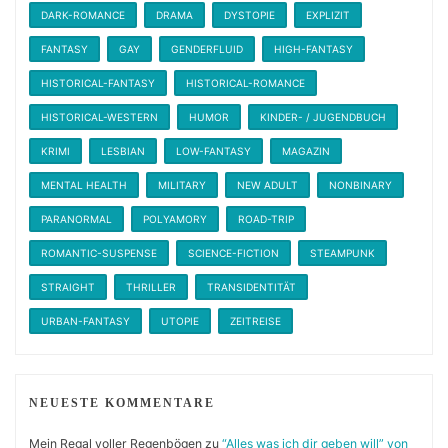
DARK-ROMANCE
DRAMA
DYSTOPIE
EXPLIZIT
FANTASY
GAY
GENDERFLUID
HIGH-FANTASY
HISTORICAL-FANTASY
HISTORICAL-ROMANCE
HISTORICAL-WESTERN
HUMOR
KINDER- / JUGENDBUCH
KRIMI
LESBIAN
LOW-FANTASY
MAGAZIN
MENTAL HEALTH
MILITARY
NEW ADULT
NONBINARY
PARANORMAL
POLYAMORY
ROAD-TRIP
ROMANTIC-SUSPENSE
SCIENCE-FICTION
STEAMPUNK
STRAIGHT
THRILLER
TRANSIDENTITÄT
URBAN-FANTASY
UTOPIE
ZEITREISE
NEUESTE KOMMENTARE
Mein Regal voller Regenbögen
zu
“Alles was ich dir geben will” von