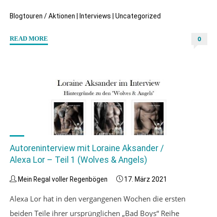
Blogtouren / Aktionen
|
Interviews
|
Uncategorized
0
"Autoreninterview
READ MORE
mit
Loraine
Aksander
/
Alexa
Lor
–
Teil
Autoreninterview mit Loraine Aksander /
2
Alexa Lor – Teil 1 (Wolves & Angels)
(Zukunftsaussichten)"
Mein Regal voller Regenbögen
17. März 2021
Alexa Lor hat in den vergangenen Wochen die ersten
beiden Teile ihrer ursprünglichen „Bad Boys“ Reihe