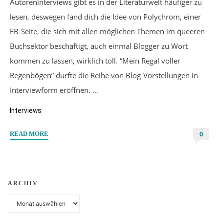
Autoreninterviews gibt es in der Literaturwelt häufiger zu
lesen, deswegen fand dich die Idee von Polychrom, einer
FB-Seite, die sich mit allen möglichen Themen im queeren
Buchsektor beschäftigt, auch einmal Blogger zu Wort
kommen zu lassen, wirklich toll. “Mein Regal voller
Regenbögen” durfte die Reihe von Blog-Vorstellungen in
Interviewform eröffnen. …
Interviews
0
"Interview:
READ MORE
Ich
habe
mich
selbst
ARCHIV
ein
Archiv
paar