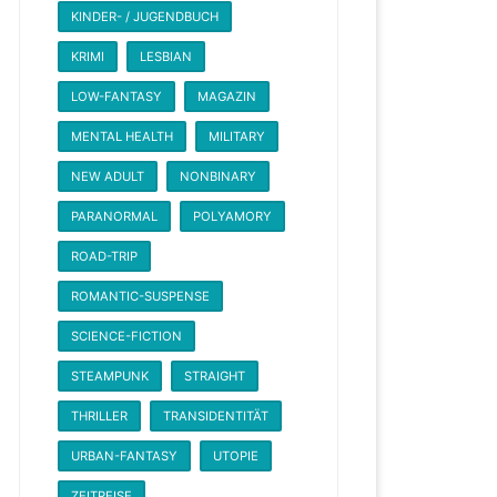
KINDER- / JUGENDBUCH
KRIMI
LESBIAN
LOW-FANTASY
MAGAZIN
MENTAL HEALTH
MILITARY
NEW ADULT
NONBINARY
PARANORMAL
POLYAMORY
ROAD-TRIP
ROMANTIC-SUSPENSE
SCIENCE-FICTION
STEAMPUNK
STRAIGHT
THRILLER
TRANSIDENTITÄT
URBAN-FANTASY
UTOPIE
ZEITREISE