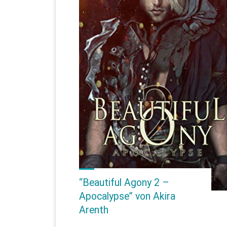
“Beautiful Agony 2 –
Apocalypse” von Akira
Arenth