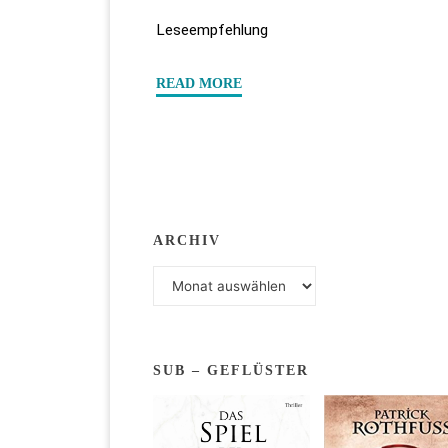
Leseempfehlung
"“Beautiful
READ MORE
Agony
2
–
Apocalypse”
von
ARCHIV
Akira
Archiv
Arenth"
SUB – GEFLÜSTER