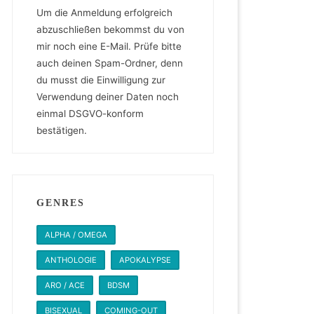
Um die Anmeldung erfolgreich
abzuschließen bekommst du von
mir noch eine E-Mail. Prüfe bitte
auch deinen Spam-Ordner, denn
du musst die Einwilligung zur
Verwendung deiner Daten noch
einmal DSGVO-konform
bestätigen.
GENRES
ALPHA / OMEGA
ANTHOLOGIE
APOKALYPSE
ARO / ACE
BDSM
BISEXUAL
COMING-OUT