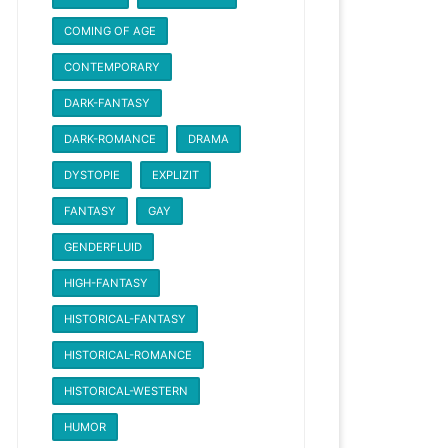
COMING OF AGE
CONTEMPORARY
DARK-FANTASY
DARK-ROMANCE
DRAMA
DYSTOPIE
EXPLIZIT
FANTASY
GAY
GENDERFLUID
HIGH-FANTASY
HISTORICAL-FANTASY
HISTORICAL-ROMANCE
HISTORICAL-WESTERN
HUMOR