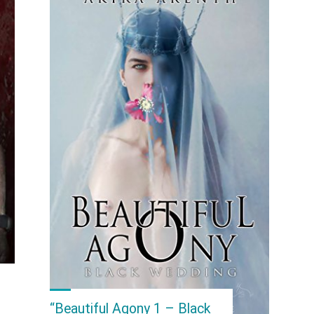
World
Ending”
von
Akira
Arenth"
“Beautiful Agony 1 – Black