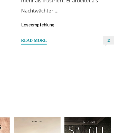
mehr als frustriert. Er arbeitet als
Nachtwächter …
Leseempfehlung
2
"“Beautiful
READ MORE
Agony
1
–
Black
Wedding”
von
Akira
Arenth"