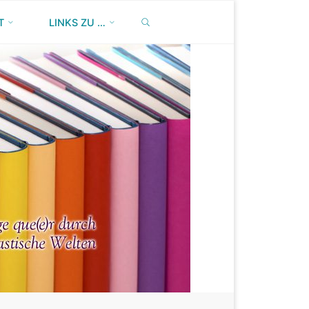
SEARCH
T
LINKS ZU …