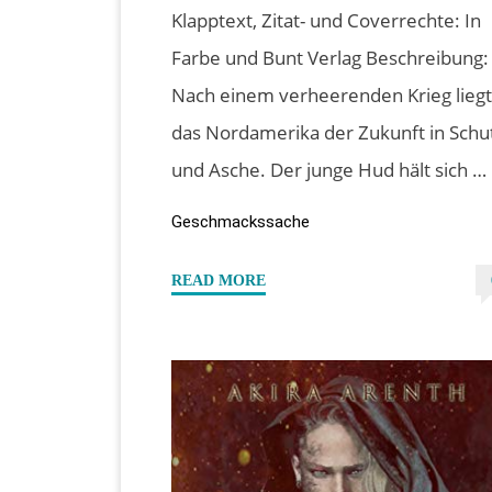
Klapptext, Zitat- und Coverrechte: In
Farbe und Bunt Verlag Beschreibung:
Nach einem verheerenden Krieg lieg
das Nordamerika der Zukunft in Schu
und Asche. Der junge Hud hält sich …
Geschmackssache
"“Sherman’s
READ MORE
End”
von
C.R.
Schmidt"