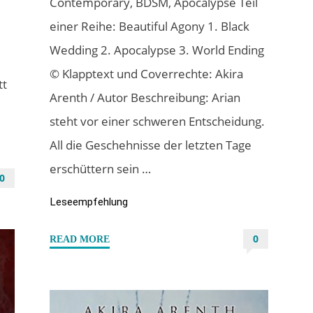
Contemporary, BDSM, Apocalypse Teil
einer Reihe: Beautiful Agony 1. Black
Wedding 2. Apocalypse 3. World Ending
t
© Klapptext und Coverrechte: Akira
tt
Arenth / Autor Beschreibung: Arian
steht vor einer schweren Entscheidung.
All die Geschehnisse der letzten Tage
erschüttern sein …
0
Leseempfehlung
0
"“Beautiful
READ MORE
Agony
3
–