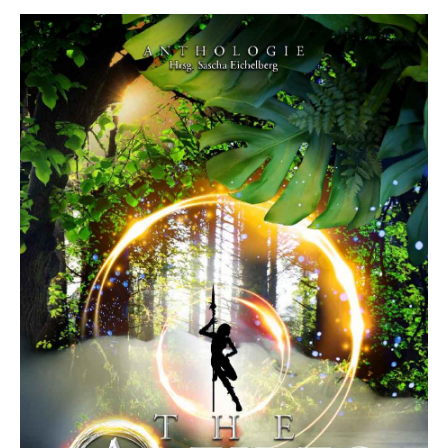
Hrsg.
J.
Walther"