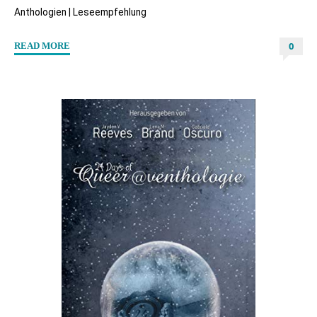
Anthologien
|
Leseempfehlung
0
"“Kurzum:
READ MORE
Liebe”
von
Barbara
Corsten"