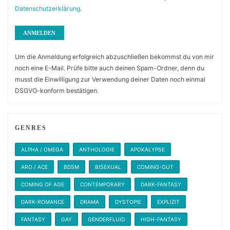
Datenschutzerklärung
.
Um die Anmeldung erfolgreich abzuschließen bekommst du von mir
noch eine E-Mail. Prüfe bitte auch deinen Spam-Ordner, denn du
musst die Einwilligung zur Verwendung deiner Daten noch einmal
DSGVO-konform bestätigen.
GENRES
ALPHA / OMEGA
ANTHOLOGIE
APOKALYPSE
ARO / ACE
BDSM
BISEXUAL
COMING-OUT
COMING OF AGE
CONTEMPORARY
DARK-FANTASY
DARK-ROMANCE
DRAMA
DYSTOPIE
EXPLIZIT
FANTASY
GAY
GENDERFLUID
HIGH-FANTASY