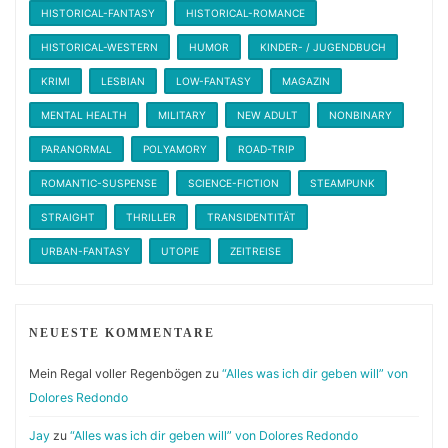
HISTORICAL-FANTASY
HISTORICAL-ROMANCE
HISTORICAL-WESTERN
HUMOR
KINDER- / JUGENDBUCH
KRIMI
LESBIAN
LOW-FANTASY
MAGAZIN
MENTAL HEALTH
MILITARY
NEW ADULT
NONBINARY
PARANORMAL
POLYAMORY
ROAD-TRIP
ROMANTIC-SUSPENSE
SCIENCE-FICTION
STEAMPUNK
STRAIGHT
THRILLER
TRANSIDENTITÄT
URBAN-FANTASY
UTOPIE
ZEITREISE
NEUESTE KOMMENTARE
Mein Regal voller Regenbögen
zu
“Alles was ich dir geben will” von
Dolores Redondo
Jay
zu
“Alles was ich dir geben will” von Dolores Redondo