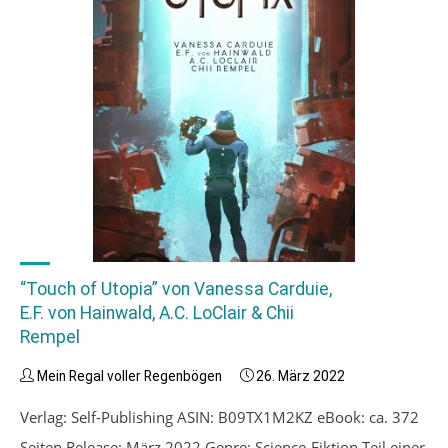
Ciolczyk"
“Touch of Utopia” von Vanessa Carduie,
E.F. von Hainwald, A.C. LoClair & Chii
Rempel
Mein Regal voller Regenbögen
26. März 2022
Verlag: Self-Publishing ASIN: B09TX1M2KZ eBook: ca. 372
Seiten Release: März 2022 Genre: Science-Fiktion Teil einer