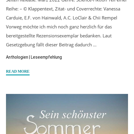
Reihe: – © Klappentext, Zitat- und Coverrechte: Vanessa
Carduie, E.F. von Hainwald, A.C. LoClair & Chii Rempel
Vorweg möchte ich mich noch ganz herzlich für das
bereitgestellte Rezensionsexemplar bedanken. Laut
Gesetzgebung fällt dieser Beitrag dadurch …
Anthologien
|
Leseempfehlung
"“Touch
READ MORE
of
Utopia”
von
Vanessa
Carduie,
E.F.
von
Hainwald,