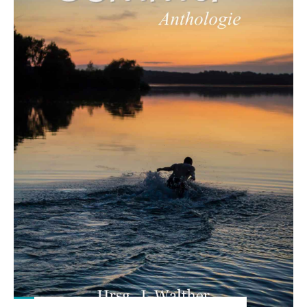
A.C.
LoClair
&
Chii
Rempel"