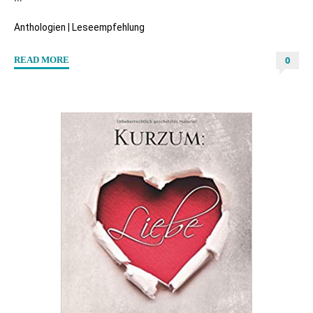
Anthologien
|
Leseempfehlung
0
"“The
READ MORE
A-
Files:
Die
Amazonen
Akten”
Hrsg.
Sascha
Eichelberg"