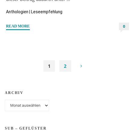
Anthologien
|
Leseempfehlung
0
"“24
READ MORE
Days
of
Queer@venthologie”
Gemeinschaftsprojekt
von
1
2
Jayden
Seitennummerierung
V.
Reeves,
ARCHIV
Lena
der
M.
Archiv
Brand,
Beiträge
Gabriele
Oscuro
SUB – GEFLÜSTER
und