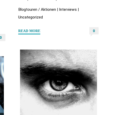
Blogtouren / Aktionen
|
Interviews
|
Uncategorized
0
"Autoreninterview
READ MORE
0
mit
Loraine
Aksander
/
Alexa
Lor
–
Teil
1
(Wolves
&