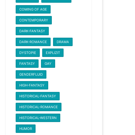
COMING OF AGE
CONTEMPORARY
DARK-FANTASY
DARK-ROMANCE
DRAMA
DYSTOPIE
EXPLIZIT
FANTASY
GAY
GENDERFLUID
HIGH-FANTASY
HISTORICAL-FANTASY
HISTORICAL-ROMANCE
HISTORICAL-WESTERN
HUMOR