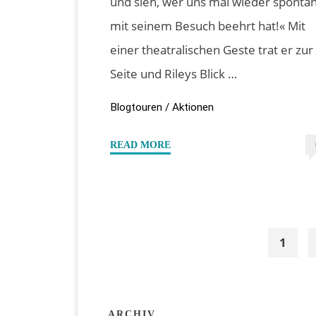
und sieh, wer uns mal wieder sponta
mit seinem Besuch beehrt hat!« Mit
einer theatralischen Geste trat er zur
Seite und Rileys Blick …
Blogtouren / Aktionen
"#Specialdays
READ MORE
–
Leseprobe
“Der
steinerne
1
Garten”
von
Seit
Jayden
V.
ARCHIV