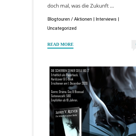
doch mal, was die Zukunft …
Blogtouren / Aktionen
|
Interviews
|
Uncategorized
"Autoreninterview
READ MORE
mit
Loraine
Aksander
/
Alexa
Lor
–
Teil
2
(Zukunftsaussichten)"