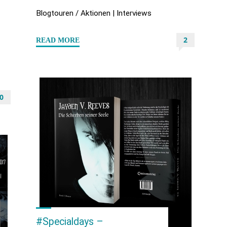
Blogtouren / Aktionen
|
Interviews
2
"#Specialdays
READ MORE
–
Interview
mit
0
Jayden
V.
Reeves"
#Specialdays –