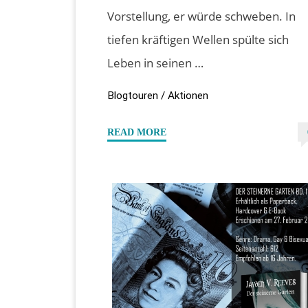
Vorstellung, er würde schweben. In
tiefen kräftigen Wellen spülte sich
Leben in seinen …
Blogtouren / Aktionen
"#Specialdays
READ MORE
–
Leseprobe
“Die
Scherben
seiner
Seele”
von
Jayden
V.