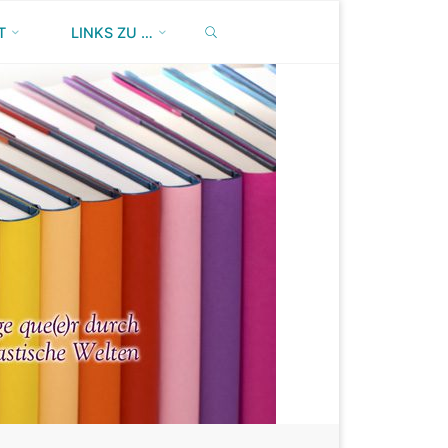
SEARCH
T
LINKS ZU …