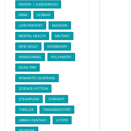
KINDER- / JUGENDBUCH
KRIMI
LESBIAN
LOW-FANTASY
MAGAZIN
MENTAL HEALTH
MILITARY
NEW ADULT
NONBINARY
PARANORMAL
POLYAMORY
ROAD-TRIP
ROMANTIC-SUSPENSE
SCIENCE-FICTION
STEAMPUNK
STRAIGHT
THRILLER
TRANSIDENTITÄT
URBAN-FANTASY
UTOPIE
ZEITREISE