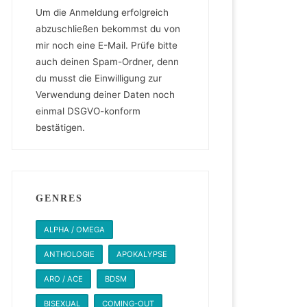
Um die Anmeldung erfolgreich
abzuschließen bekommst du von
mir noch eine E-Mail. Prüfe bitte
auch deinen Spam-Ordner, denn
du musst die Einwilligung zur
Verwendung deiner Daten noch
einmal DSGVO-konform
bestätigen.
GENRES
ALPHA / OMEGA
ANTHOLOGIE
APOKALYPSE
ARO / ACE
BDSM
BISEXUAL
COMING-OUT