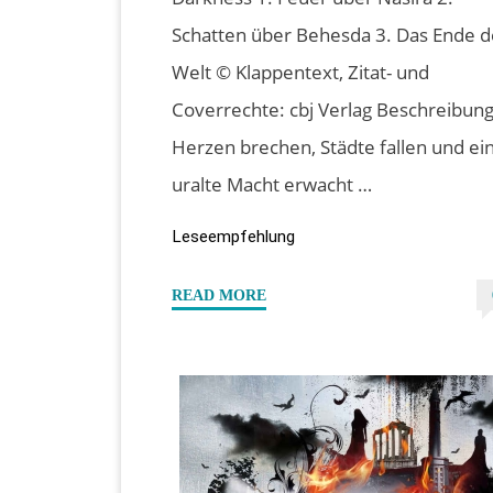
Schatten über Behesda 3. Das Ende d
Welt © Klappentext, Zitat- und
Coverrechte: cbj Verlag Beschreibung
Herzen brechen, Städte fallen und ei
uralte Macht erwacht …
Leseempfehlung
"“Das
READ MORE
Ende
der
Welt”
von
Katy
Rose