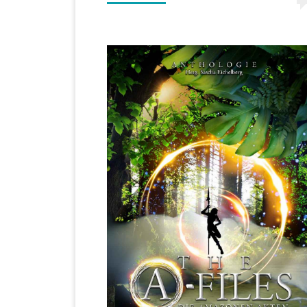
über
Nasira”
von
Katy
Rose
Pool"