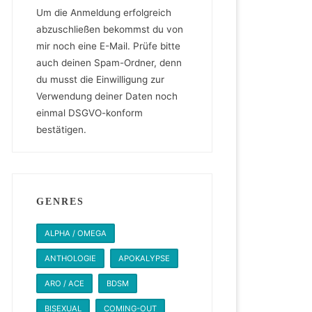
Um die Anmeldung erfolgreich
abzuschließen bekommst du von
mir noch eine E-Mail. Prüfe bitte
auch deinen Spam-Ordner, denn
du musst die Einwilligung zur
Verwendung deiner Daten noch
einmal DSGVO-konform
bestätigen.
GENRES
ALPHA / OMEGA
ANTHOLOGIE
APOKALYPSE
ARO / ACE
BDSM
BISEXUAL
COMING-OUT