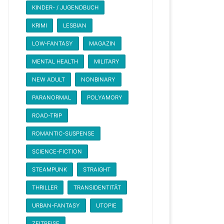
KINDER- / JUGENDBUCH
KRIMI
LESBIAN
LOW-FANTASY
MAGAZIN
MENTAL HEALTH
MILITARY
NEW ADULT
NONBINARY
PARANORMAL
POLYAMORY
ROAD-TRIP
ROMANTIC-SUSPENSE
SCIENCE-FICTION
STEAMPUNK
STRAIGHT
THRILLER
TRANSIDENTITÄT
URBAN-FANTASY
UTOPIE
ZEITREISE