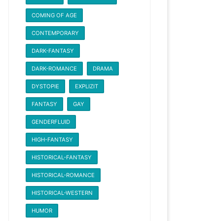
COMING OF AGE
CONTEMPORARY
DARK-FANTASY
DARK-ROMANCE
DRAMA
DYSTOPIE
EXPLIZIT
FANTASY
GAY
GENDERFLUID
HIGH-FANTASY
HISTORICAL-FANTASY
HISTORICAL-ROMANCE
HISTORICAL-WESTERN
HUMOR