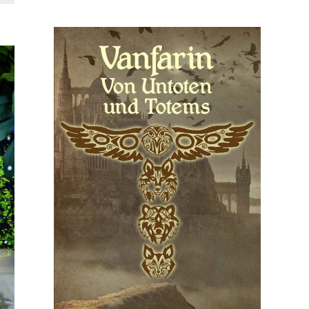
der
Flamm”
von
Leann
Porter"