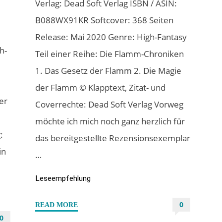
Verlag: Dead Soft Verlag ISBN / ASIN:
B088WX91KR Softcover: 368 Seiten
Release: Mai 2020 Genre: High-Fantasy
h-
Teil einer Reihe: Die Flamm-Chroniken
1. Das Gesetz der Flamm 2. Die Magie
der Flamm © Klapptext, Zitat- und
er
Coverrechte: Dead Soft Verlag Vorweg
möchte ich mich noch ganz herzlich für
:
das bereitgestellte Rezensionsexemplar
in
…
Leseempfehlung
0
"“Die
READ MORE
0
Magie