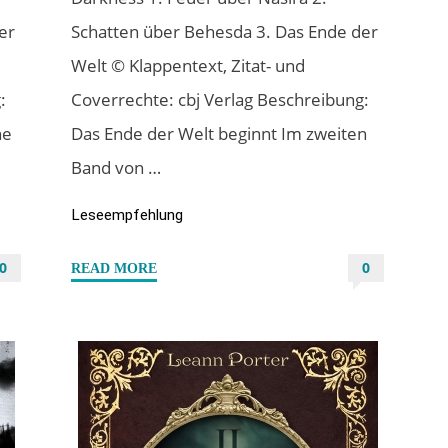
er
Schatten über Behesda 3. Das Ende der
Welt © Klappentext, Zitat- und
:
Coverrechte: cbj Verlag Beschreibung:
ne
Das Ende der Welt beginnt Im zweiten
Band von …
Leseempfehlung
0
0
"“Schatten
READ MORE
über
Behesda”
von
Katy
Rose
Pool"