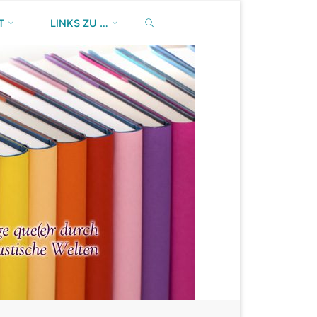
SEARCH
T
LINKS ZU …