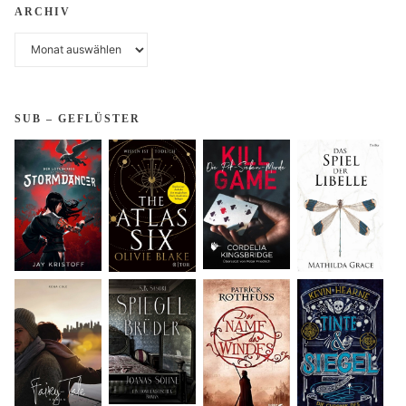
Dima
ARCHIV
von
Archiv
Seelenburg"
SUB – GEFLÜSTER