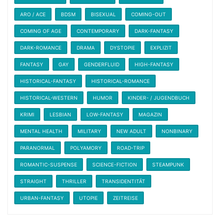
ARO / ACE
BDSM
BISEXUAL
COMING-OUT
COMING OF AGE
CONTEMPORARY
DARK-FANTASY
DARK-ROMANCE
DRAMA
DYSTOPIE
EXPLIZIT
FANTASY
GAY
GENDERFLUID
HIGH-FANTASY
HISTORICAL-FANTASY
HISTORICAL-ROMANCE
HISTORICAL-WESTERN
HUMOR
KINDER- / JUGENDBUCH
KRIMI
LESBIAN
LOW-FANTASY
MAGAZIN
MENTAL HEALTH
MILITARY
NEW ADULT
NONBINARY
PARANORMAL
POLYAMORY
ROAD-TRIP
ROMANTIC-SUSPENSE
SCIENCE-FICTION
STEAMPUNK
STRAIGHT
THRILLER
TRANSIDENTITÄT
URBAN-FANTASY
UTOPIE
ZEITREISE