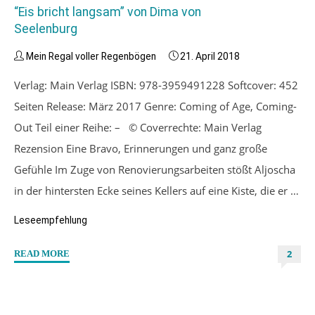
“Eis bricht langsam” von Dima von
Seelenburg
Mein Regal voller Regenbögen
21. April 2018
Verlag: Main Verlag ISBN: 978-3959491228 Softcover: 452
Seiten Release: März 2017 Genre: Coming of Age, Coming-
Out Teil einer Reihe: – © Coverrechte: Main Verlag
Rezension Eine Bravo, Erinnerungen und ganz große
Gefühle Im Zuge von Renovierungsarbeiten stößt Aljoscha
in der hintersten Ecke seines Kellers auf eine Kiste, die er …
Leseempfehlung
2
"“Eis
READ MORE
bricht
langsam”
von