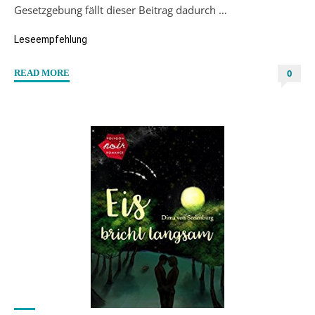
Gesetzgebung fällt dieser Beitrag dadurch …
Leseempfehlung
0
"“In
READ MORE
Love
with
Adam”
von
Liam
Erpenbach"