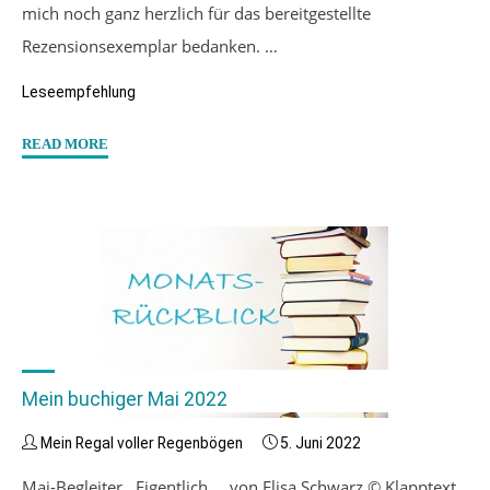
mich noch ganz herzlich für das bereitgestellte
Rezensionsexemplar bedanken. …
Leseempfehlung
"“Eigentlich
READ MORE
…
Noah”
von
Elisa
Schwarz"
Mein buchiger Mai 2022
Mein Regal voller Regenbögen
5. Juni 2022
Mai-Begleiter Eigentlich … von Elisa Schwarz © Klapptext