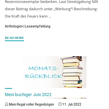
Rezensionsexemplar bedanken. Laut Gesetzgebung fällt
dieser Beitrag dadurch unter „Werbung“! Beschreibung:
Die Kraft des Feuers kann …
Anthologien
|
Leseempfehlung
"“When
READ MORE
flames
burn
brighter”
(Anthologie)
Hrsg:
Teja
Ciolczyk"
Mein buchiger Juni 2022
Mein Regal voller Regenbögen
11. Juli 2022