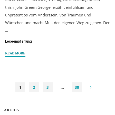
this.« John Green ›George‹ erzählt einfühlsam und
unprätentiös vom Anderssein, von Träumen und
Wünschen und macht Mut, den eigenen Weg zu gehen. Der
…
Leseempfehlung
"“George”
READ MORE
von
Alex
Gino"
1
2
3
…
39
Seitennummerierung
ARCHIV
der