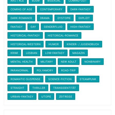
ARO / ACE
BDSM
BISEXUAL
COMING-OUT
COMING OF AGE
CONTEMPORARY
DARK-FANTASY
DARK-ROMANCE
DRAMA
DYSTOPIE
EXPLIZIT
FANTASY
GAY
GENDERFLUID
HIGH-FANTASY
HISTORICAL-FANTASY
HISTORICAL-ROMANCE
HISTORICAL-WESTERN
HUMOR
KINDER- / JUGENDBUCH
KRIMI
LESBIAN
LOW-FANTASY
MAGAZIN
MENTAL HEALTH
MILITARY
NEW ADULT
NONBINARY
PARANORMAL
POLYAMORY
ROAD-TRIP
ROMANTIC-SUSPENSE
SCIENCE-FICTION
STEAMPUNK
STRAIGHT
THRILLER
TRANSIDENTITÄT
URBAN-FANTASY
UTOPIE
ZEITREISE