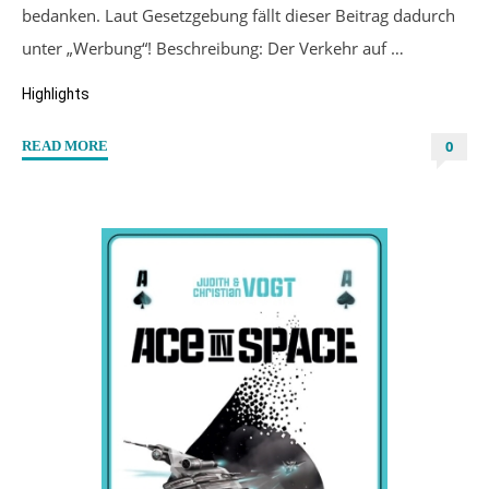
bedanken. Laut Gesetzgebung fällt dieser Beitrag dadurch
unter „Werbung“! Beschreibung: Der Verkehr auf …
Highlights
0
"“Some
READ MORE
Say
We
Won
´t”
von
Nina
Kay"