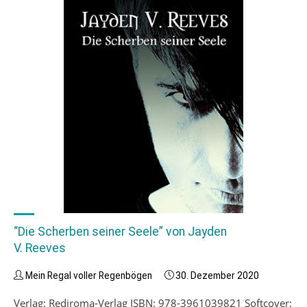
magisch
Begabte”
von
TJ
Klune"
“Die Scherben seiner Seele” von Jayden
V. Reeves
Mein Regal voller Regenbögen
30. Dezember 2020
Verlag: Rediroma-Verlag ISBN: 978-3961039821 Softcover: