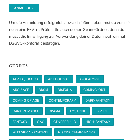
Um die Anmeldung erfolgreich abzuschließen bekommst du von mir
noch eine E-Mail. Prüfe bitte auch deinen Spam-Ordner, denn du
musst die Einwilligung zur Verwendung deiner Daten noch einmal
DSGVO-konform bestätigen.
GENRES
ALPHA / OMEGA
ANTHOLOGIE
APOKALYPSE
ARO / ACE
BDSM
BISEXUAL
COMING-OUT
COMING OF AGE
CONTEMPORARY
DARK-FANTASY
DARK-ROMANCE
DRAMA
DYSTOPIE
EXPLIZIT
FANTASY
GAY
GENDERFLUID
HIGH-FANTASY
HISTORICAL-FANTASY
HISTORICAL-ROMANCE