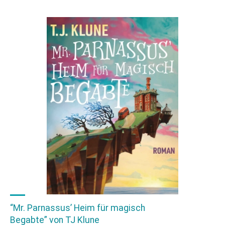
Erlösung”
von
Aleksandr
Voinov"
“Mr. Parnassus’ Heim für magisch
Begabte” von TJ Klune