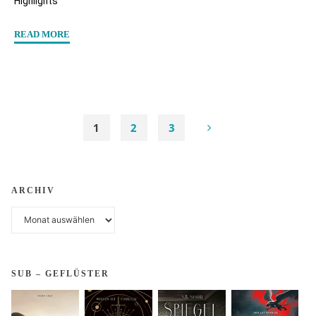
Highlights
"“Ace
READ MORE
in
Space”
von
Judith
&
1
2
3
Christian
Seitennummerierung
Vogt"
ARCHIV
der
Archiv
Beiträge
SUB – GEFLÜSTER