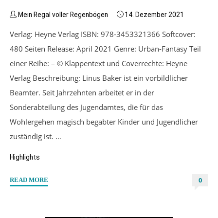
Mein Regal voller Regenbögen
14. Dezember 2021
Verlag: Heyne Verlag ISBN: 978-3453321366 Softcover:
480 Seiten Release: April 2021 Genre: Urban-Fantasy Teil
einer Reihe: – © Klappentext und Coverrechte: Heyne
Verlag Beschreibung: Linus Baker ist ein vorbildlicher
Beamter. Seit Jahrzehnten arbeitet er in der
Sonderabteilung des Jugendamtes, die für das
Wohlergehen magisch begabter Kinder und Jugendlicher
zuständig ist. …
Highlights
0
"“Mr.
READ MORE
Parnassus’
Heim
für