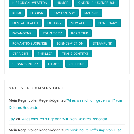
HISTORICAL-WESTERN
HUMOR
KINDER- / JUGENDBUCH
KRIMI
LESBIAN
LOW-FANTASY
MAGAZIN
MENTAL HEALTH
MILITARY
NEW ADULT
NONBINARY
PARANORMAL
POLYAMORY
ROAD-TRIP
ROMANTIC-SUSPENSE
SCIENCE-FICTION
STEAMPUNK
STRAIGHT
THRILLER
TRANSIDENTITÄT
URBAN-FANTASY
UTOPIE
ZEITREISE
NEUESTE KOMMENTARE
Mein Regal voller Regenbögen
zu
“Alles was ich dir geben will” von
Dolores Redondo
Jay
zu
“Alles was ich dir geben will” von Dolores Redondo
Mein Regal voller Regenbögen
zu
“Espoir heißt Hoffnung” von Elisa