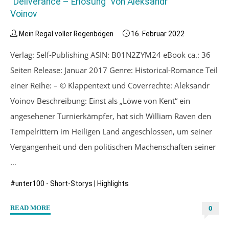
“Deliverance – Erlösung” von Aleksandr
Voinov
Mein Regal voller Regenbögen
16. Februar 2022
Verlag: Self-Publishing ASIN: B01N2ZYM24 eBook ca.: 36
Seiten Release: Januar 2017 Genre: Historical-Romance Teil
einer Reihe: – © Klappentext und Coverrechte: Aleksandr
Voinov Beschreibung: Einst als „Löwe von Kent“ ein
angesehener Turnierkämpfer, hat sich William Raven den
Tempelrittern im Heiligen Land angeschlossen, um seiner
Vergangenheit und den politischen Machenschaften seiner
…
#unter100 - Short-Storys
|
Highlights
0
"“Deliverance
READ MORE
–