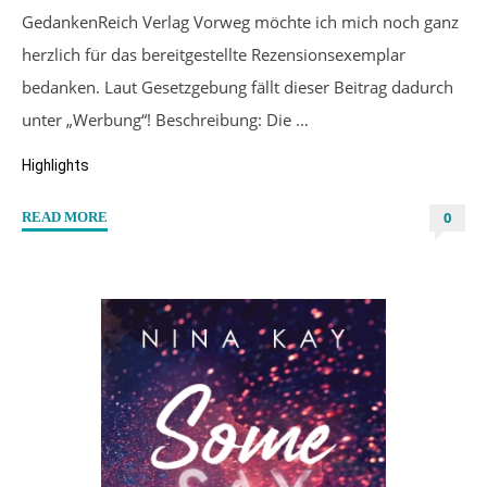
GedankenReich Verlag Vorweg möchte ich mich noch ganz
herzlich für das bereitgestellte Rezensionsexemplar
bedanken. Laut Gesetzgebung fällt dieser Beitrag dadurch
unter „Werbung“! Beschreibung: Die …
Highlights
0
"“Emotiondancer”
READ MORE
von
E.F.
v.
Hainwald"