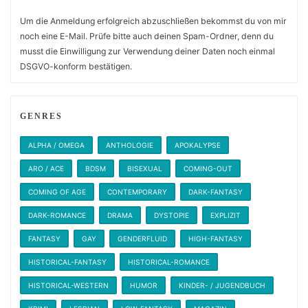
Um die Anmeldung erfolgreich abzuschließen bekommst du von mir
noch eine E-Mail. Prüfe bitte auch deinen Spam-Ordner, denn du
musst die Einwilligung zur Verwendung deiner Daten noch einmal
DSGVO-konform bestätigen.
GENRES
ALPHA / OMEGA
ANTHOLOGIE
APOKALYPSE
ARO / ACE
BDSM
BISEXUAL
COMING-OUT
COMING OF AGE
CONTEMPORARY
DARK-FANTASY
DARK-ROMANCE
DRAMA
DYSTOPIE
EXPLIZIT
FANTASY
GAY
GENDERFLUID
HIGH-FANTASY
HISTORICAL-FANTASY
HISTORICAL-ROMANCE
HISTORICAL-WESTERN
HUMOR
KINDER- / JUGENDBUCH