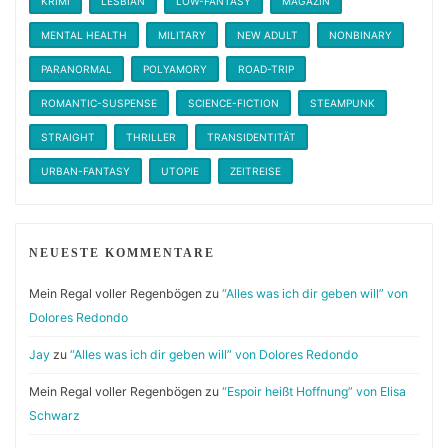
KRIMI
LESBIAN
LOW-FANTASY
MAGAZIN
MENTAL HEALTH
MILITARY
NEW ADULT
NONBINARY
PARANORMAL
POLYAMORY
ROAD-TRIP
ROMANTIC-SUSPENSE
SCIENCE-FICTION
STEAMPUNK
STRAIGHT
THRILLER
TRANSIDENTITÄT
URBAN-FANTASY
UTOPIE
ZEITREISE
NEUESTE KOMMENTARE
Mein Regal voller Regenbögen
zu
“Alles was ich dir geben will” von
Dolores Redondo
Jay
zu
“Alles was ich dir geben will” von Dolores Redondo
Mein Regal voller Regenbögen
zu
“Espoir heißt Hoffnung” von Elisa
Schwarz