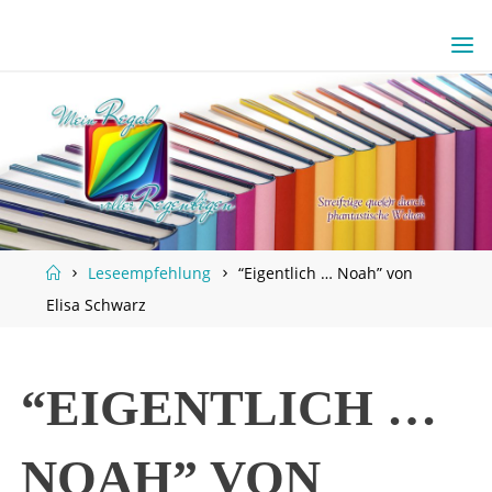
Skip
to
content
Home
Leseempfehlung
“Eigentlich … Noah” von
Elisa Schwarz
“EIGENTLICH …
NOAH” VON