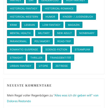
FANTASY
GAY
GENDERFLUID
HIGH-FANTASY
HISTORICAL-FANTASY
HISTORICAL-ROMANCE
HISTORICAL-WESTERN
HUMOR
KINDER- / JUGENDBUCH
KRIMI
LESBIAN
LOW-FANTASY
MAGAZIN
MENTAL HEALTH
MILITARY
NEW ADULT
NONBINARY
PARANORMAL
POLYAMORY
ROAD-TRIP
ROMANTIC-SUSPENSE
SCIENCE-FICTION
STEAMPUNK
STRAIGHT
THRILLER
TRANSIDENTITÄT
URBAN-FANTASY
UTOPIE
ZEITREISE
NEUESTE KOMMENTARE
Mein Regal voller Regenbögen
zu
“Alles was ich dir geben will” von
Dolores Redondo