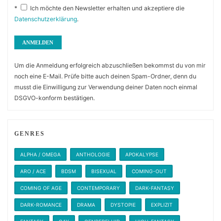
*
Ich möchte den Newsletter erhalten und akzeptiere die
Datenschutzerklärung
.
Um die Anmeldung erfolgreich abzuschließen bekommst du von mir
noch eine E-Mail. Prüfe bitte auch deinen Spam-Ordner, denn du
musst die Einwilligung zur Verwendung deiner Daten noch einmal
DSGVO-konform bestätigen.
GENRES
ALPHA / OMEGA
ANTHOLOGIE
APOKALYPSE
ARO / ACE
BDSM
BISEXUAL
COMING-OUT
COMING OF AGE
CONTEMPORARY
DARK-FANTASY
DARK-ROMANCE
DRAMA
DYSTOPIE
EXPLIZIT