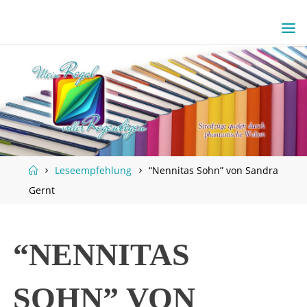
Skip
to
content
Home
Leseempfehlung
“Nennitas Sohn” von Sandra
Gernt
“NENNITAS
SOHN” VON