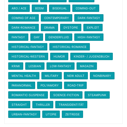
ARO / ACE
BDSM
BISEXUAL
COMING-OUT
COMING OF AGE
CONTEMPORARY
DARK-FANTASY
DARK-ROMANCE
DRAMA
DYSTOPIE
EXPLIZIT
FANTASY
GAY
GENDERFLUID
HIGH-FANTASY
HISTORICAL-FANTASY
HISTORICAL-ROMANCE
HISTORICAL-WESTERN
HUMOR
KINDER- / JUGENDBUCH
KRIMI
LESBIAN
LOW-FANTASY
MAGAZIN
MENTAL HEALTH
MILITARY
NEW ADULT
NONBINARY
PARANORMAL
POLYAMORY
ROAD-TRIP
ROMANTIC-SUSPENSE
SCIENCE-FICTION
STEAMPUNK
STRAIGHT
THRILLER
TRANSIDENTITÄT
URBAN-FANTASY
UTOPIE
ZEITREISE