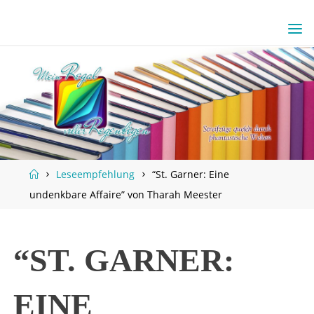
Skip
to
content
Home
Leseempfehlung
“St. Garner: Eine
undenkbare Affaire” von Tharah Meester
“ST. GARNER:
EINE