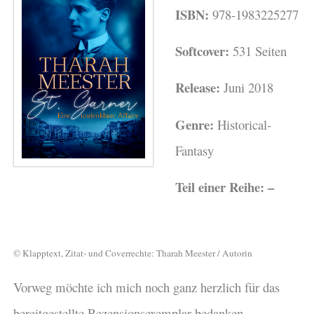
ISBN:
978-1983225277
Softcover:
531 Seiten
Release:
Juni 2018
Genre:
Historical-
Fantasy
Teil einer Reihe: –
© Klapptext, Zitat- und Coverrechte: Tharah Meester / Autorin
Vorweg möchte ich mich noch ganz herzlich für das
bereitgestellte Rezensionsexemplar bedanken.