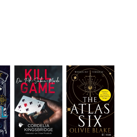
nnummerierung
ge