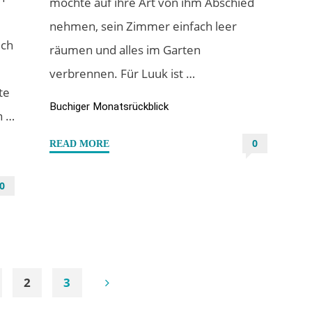
möchte auf ihre Art von ihm Abschied
nehmen, sein Zimmer einfach leer
ich
räumen und alles im Garten
verbrennen. Für Luuk ist …
te
Buchiger Monatsrückblick
n …
0
"Mein
READ MORE
buchiger
Juni
0
2021"
2
3