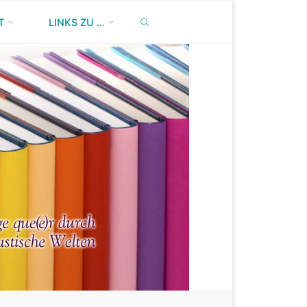
SEARCH
T
LINKS ZU …