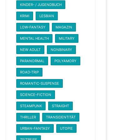
KINDER- / JUGENDBUCH
KRIMI
LESBIAN
LOW-FANTASY
MAGAZIN
MENTAL HEALTH
MILITARY
NEW ADULT
NONBINARY
PARANORMAL
POLYAMORY
ROAD-TRIP
ROMANTIC-SUSPENSE
SCIENCE-FICTION
STEAMPUNK
STRAIGHT
THRILLER
TRANSIDENTITÄT
URBAN-FANTASY
UTOPIE
ZEITREISE