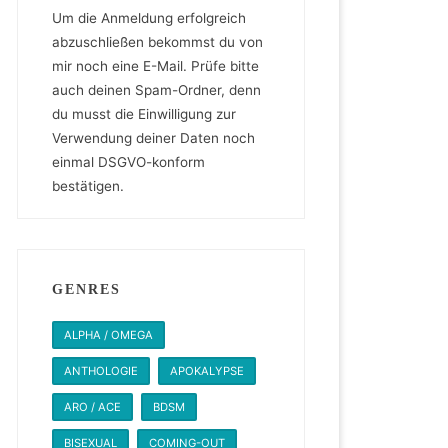
Um die Anmeldung erfolgreich
abzuschließen bekommst du von
mir noch eine E-Mail. Prüfe bitte
auch deinen Spam-Ordner, denn
du musst die Einwilligung zur
Verwendung deiner Daten noch
einmal DSGVO-konform
bestätigen.
GENRES
ALPHA / OMEGA
ANTHOLOGIE
APOKALYPSE
ARO / ACE
BDSM
BISEXUAL
COMING-OUT