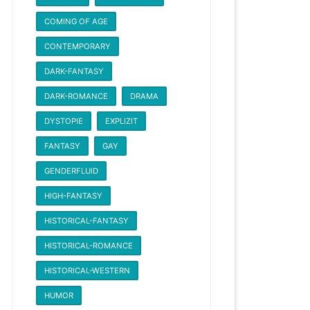
COMING OF AGE
CONTEMPORARY
DARK-FANTASY
DARK-ROMANCE
DRAMA
DYSTOPIE
EXPLIZIT
FANTASY
GAY
GENDERFLUID
HIGH-FANTASY
HISTORICAL-FANTASY
HISTORICAL-ROMANCE
HISTORICAL-WESTERN
HUMOR