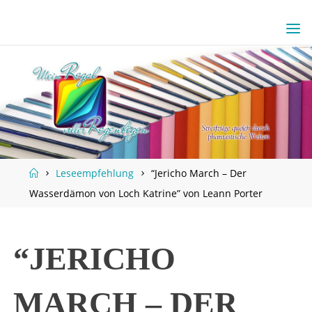
Skip
to
content
Home
Leseempfehlung
“Jericho March – Der
Wasserdämon von Loch Katrine” von Leann Porter
“JERICHO
MARCH – DER