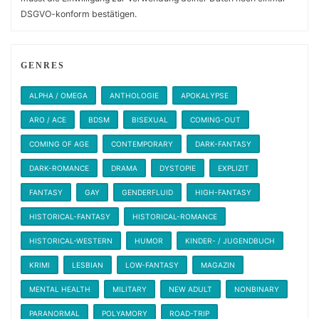
DSGVO-konform bestätigen.
GENRES
ALPHA / OMEGA
ANTHOLOGIE
APOKALYPSE
ARO / ACE
BDSM
BISEXUAL
COMING-OUT
COMING OF AGE
CONTEMPORARY
DARK-FANTASY
DARK-ROMANCE
DRAMA
DYSTOPIE
EXPLIZIT
FANTASY
GAY
GENDERFLUID
HIGH-FANTASY
HISTORICAL-FANTASY
HISTORICAL-ROMANCE
HISTORICAL-WESTERN
HUMOR
KINDER- / JUGENDBUCH
KRIMI
LESBIAN
LOW-FANTASY
MAGAZIN
MENTAL HEALTH
MILITARY
NEW ADULT
NONBINARY
PARANORMAL
POLYAMORY
ROAD-TRIP