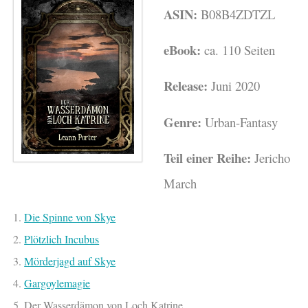
ASIN:
B08B4ZDTZL
eBook:
ca. 110 Seiten
Release:
Juni 2020
Genre:
Urban-Fantasy
Teil einer Reihe:
Jericho
March
1.
Die Spinne von Skye
2.
Plötzlich Incubus
3.
Mörderjagd auf Skye
4.
Gargoylemagie
5. Der Wasserdämon von Loch Katrine