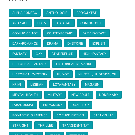
ALPHA / OMEGA
ANTHOLOGIE
APOKALYPSE
ARO / ACE
BDSM
BISEXUAL
COMING-OUT
COMING OF AGE
CONTEMPORARY
DARK-FANTASY
DARK-ROMANCE
DRAMA
DYSTOPIE
EXPLIZIT
FANTASY
GAY
GENDERFLUID
HIGH-FANTASY
HISTORICAL-FANTASY
HISTORICAL-ROMANCE
HISTORICAL-WESTERN
HUMOR
KINDER- / JUGENDBUCH
KRIMI
LESBIAN
LOW-FANTASY
MAGAZIN
MENTAL HEALTH
MILITARY
NEW ADULT
NONBINARY
PARANORMAL
POLYAMORY
ROAD-TRIP
ROMANTIC-SUSPENSE
SCIENCE-FICTION
STEAMPUNK
STRAIGHT
THRILLER
TRANSIDENTITÄT