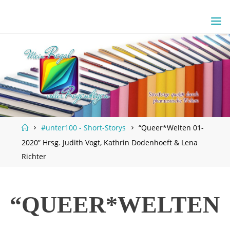
Skip
to
content
Home
#unter100 - Short-Storys
“Queer*Welten 01-
2020” Hrsg. Judith Vogt, Kathrin Dodenhoeft & Lena
Richter
“QUEER*WELTEN