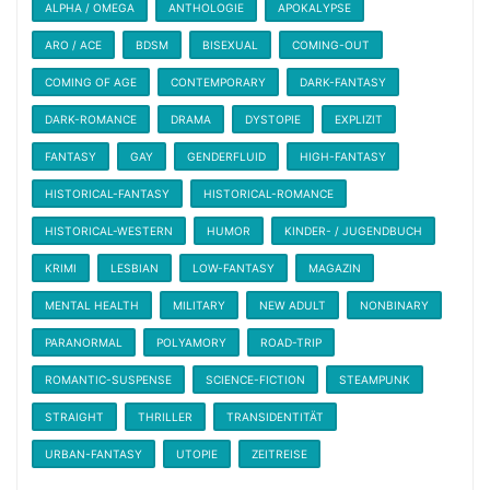
ALPHA / OMEGA
ANTHOLOGIE
APOKALYPSE
ARO / ACE
BDSM
BISEXUAL
COMING-OUT
COMING OF AGE
CONTEMPORARY
DARK-FANTASY
DARK-ROMANCE
DRAMA
DYSTOPIE
EXPLIZIT
FANTASY
GAY
GENDERFLUID
HIGH-FANTASY
HISTORICAL-FANTASY
HISTORICAL-ROMANCE
HISTORICAL-WESTERN
HUMOR
KINDER- / JUGENDBUCH
KRIMI
LESBIAN
LOW-FANTASY
MAGAZIN
MENTAL HEALTH
MILITARY
NEW ADULT
NONBINARY
PARANORMAL
POLYAMORY
ROAD-TRIP
ROMANTIC-SUSPENSE
SCIENCE-FICTION
STEAMPUNK
STRAIGHT
THRILLER
TRANSIDENTITÄT
URBAN-FANTASY
UTOPIE
ZEITREISE