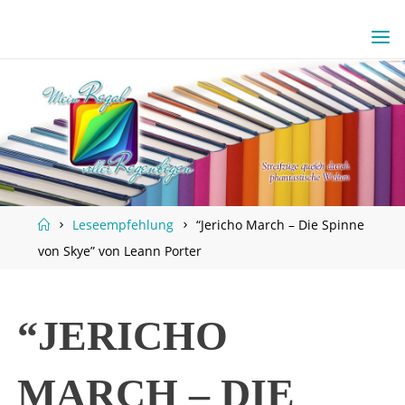
Skip
to
content
Home
Leseempfehlung
“Jericho March – Die Spinne
von Skye” von Leann Porter
“JERICHO
MARCH – DIE