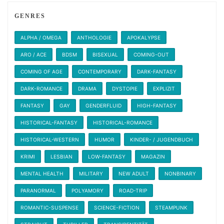
GENRES
ALPHA / OMEGA
ANTHOLOGIE
APOKALYPSE
ARO / ACE
BDSM
BISEXUAL
COMING-OUT
COMING OF AGE
CONTEMPORARY
DARK-FANTASY
DARK-ROMANCE
DRAMA
DYSTOPIE
EXPLIZIT
FANTASY
GAY
GENDERFLUID
HIGH-FANTASY
HISTORICAL-FANTASY
HISTORICAL-ROMANCE
HISTORICAL-WESTERN
HUMOR
KINDER- / JUGENDBUCH
KRIMI
LESBIAN
LOW-FANTASY
MAGAZIN
MENTAL HEALTH
MILITARY
NEW ADULT
NONBINARY
PARANORMAL
POLYAMORY
ROAD-TRIP
ROMANTIC-SUSPENSE
SCIENCE-FICTION
STEAMPUNK