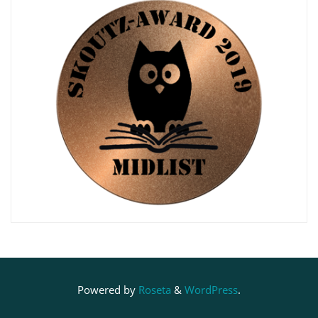
Powered by
Roseta
&
WordPress
.