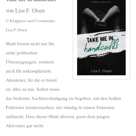
von Lisa F. Olsen
© Klapptext und Coverrechte:
Lisa F. Olsen
Matti brennt nicht nur für
seine politischen
Überzeugungen, sondern
auch für unkomplizierte
Abenteuer, für die er bereit
ist, alles zu tun. Selbst wenn
das bedeutet, Sachbeschädigung zu begehen, um den heißen
Polizisten wiederzusehen, der ständig in seinen Fantasien
auftaucht. Dass dieser Matti abweist, passt dem jungen
Aktivisten gar nicht.