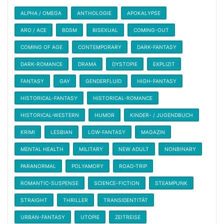
ALPHA / OMEGA
ANTHOLOGIE
APOKALYPSE
ARO / ACE
BDSM
BISEXUAL
COMING-OUT
COMING OF AGE
CONTEMPORARY
DARK-FANTASY
DARK-ROMANCE
DRAMA
DYSTOPIE
EXPLIZIT
FANTASY
GAY
GENDERFLUID
HIGH-FANTASY
HISTORICAL-FANTASY
HISTORICAL-ROMANCE
HISTORICAL-WESTERN
HUMOR
KINDER- / JUGENDBUCH
KRIMI
LESBIAN
LOW-FANTASY
MAGAZIN
MENTAL HEALTH
MILITARY
NEW ADULT
NONBINARY
PARANORMAL
POLYAMORY
ROAD-TRIP
ROMANTIC-SUSPENSE
SCIENCE-FICTION
STEAMPUNK
STRAIGHT
THRILLER
TRANSIDENTITÄT
URBAN-FANTASY
UTOPIE
ZEITREISE