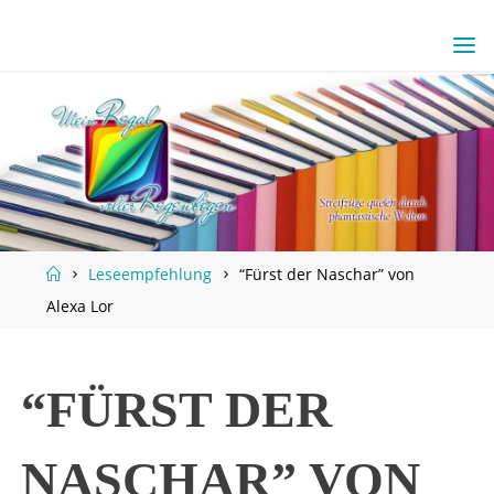
Skip
to
content
Home
Leseempfehlung
“Fürst der Naschar” von
Alexa Lor
“FÜRST DER
NASCHAR” VON