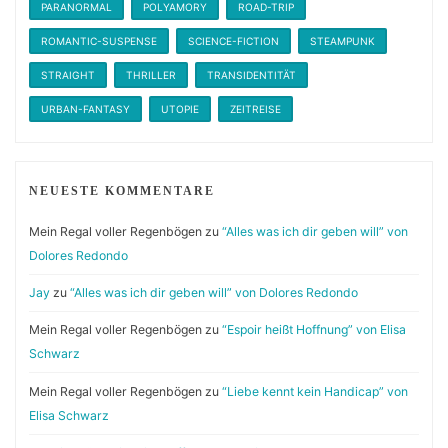
PARANORMAL
POLYAMORY
ROAD-TRIP
ROMANTIC-SUSPENSE
SCIENCE-FICTION
STEAMPUNK
STRAIGHT
THRILLER
TRANSIDENTITÄT
URBAN-FANTASY
UTOPIE
ZEITREISE
NEUESTE KOMMENTARE
Mein Regal voller Regenbögen
zu
“Alles was ich dir geben will” von
Dolores Redondo
Jay
zu
“Alles was ich dir geben will” von Dolores Redondo
Mein Regal voller Regenbögen
zu
“Espoir heißt Hoffnung” von Elisa
Schwarz
Mein Regal voller Regenbögen
zu
“Liebe kennt kein Handicap” von
Elisa Schwarz