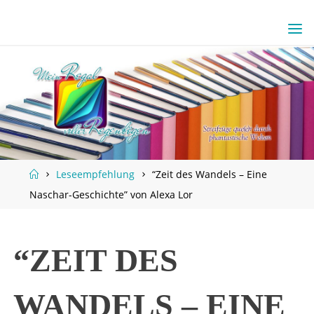
Skip
to
content
Home
Leseempfehlung
“Zeit des Wandels – Eine
Naschar-Geschichte” von Alexa Lor
“ZEIT DES
WANDELS – EINE