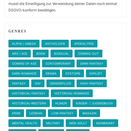
musst die Einwilligung zur Verwendung deiner Daten noch einmal
DSGVO-konform bestätigen.
GENRES
ALPHA / OMEGA
ANTHOLOGIE
APOKALYPSE
ARO / ACE
BDSM
BISEXUAL
COMING-OUT
COMING OF AGE
CONTEMPORARY
DARK-FANTASY
DARK-ROMANCE
DRAMA
DYSTOPIE
EXPLIZIT
FANTASY
GAY
GENDERFLUID
HIGH-FANTASY
HISTORICAL-FANTASY
HISTORICAL-ROMANCE
HISTORICAL-WESTERN
HUMOR
KINDER- / JUGENDBUCH
KRIMI
LESBIAN
LOW-FANTASY
MAGAZIN
MENTAL HEALTH
MILITARY
NEW ADULT
NONBINARY