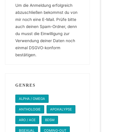
Um die Anmeldung erfolgreich
abzuschließen bekommst du von
mir noch eine E-Mail. Prüfe bitte
auch deinen Spam-Ordner, denn
du musst die Einwilligung zur
Verwendung deiner Daten noch
einmal DSGVO-konform
bestätigen.
GENRES
ALPHA / OMEGA
ANTHOLOGIE
APOKALYPSE
ARO / ACE
BDSM
BISEXUAL
COMING-OUT