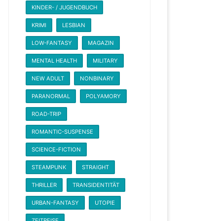
KINDER- / JUGENDBUCH
KRIMI
LESBIAN
LOW-FANTASY
MAGAZIN
MENTAL HEALTH
MILITARY
NEW ADULT
NONBINARY
PARANORMAL
POLYAMORY
ROAD-TRIP
ROMANTIC-SUSPENSE
SCIENCE-FICTION
STEAMPUNK
STRAIGHT
THRILLER
TRANSIDENTITÄT
URBAN-FANTASY
UTOPIE
ZEITREISE