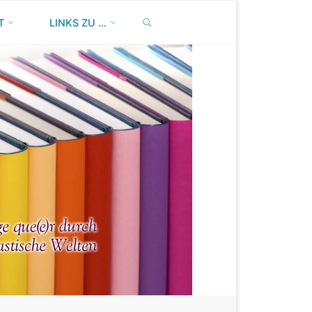
SEARCH
T
LINKS ZU …