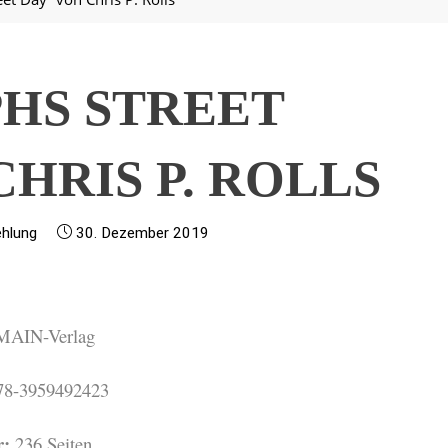
HS STREET
CHRIS P. ROLLS
hlung
30. Dezember 2019
AIN-Verlag
8-3959492423
r:
236 Seiten