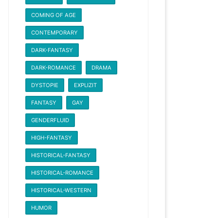
COMING OF AGE
CONTEMPORARY
DARK-FANTASY
DARK-ROMANCE
DRAMA
DYSTOPIE
EXPLIZIT
FANTASY
GAY
GENDERFLUID
HIGH-FANTASY
HISTORICAL-FANTASY
HISTORICAL-ROMANCE
HISTORICAL-WESTERN
HUMOR