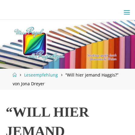
Skip
to
content
Home
Leseempfehlung
“Will hier jemand Haggis?”
von Jona Dreyer
“WILL HIER
JEMAND