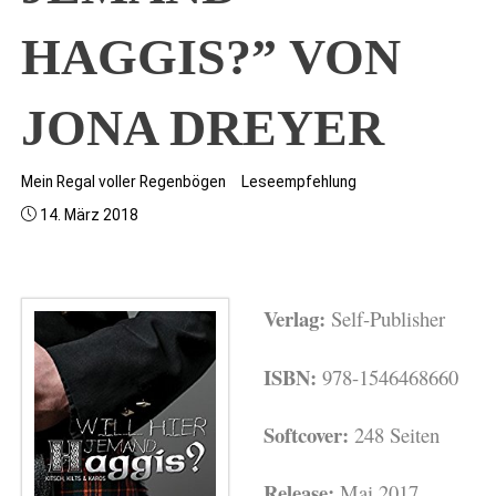
HAGGIS?” VON
JONA DREYER
Mein Regal voller Regenbögen
Leseempfehlung
14. März 2018
Verlag:
Self-Publisher
ISBN:
978-1546468660
Softcover:
248 Seiten
Release:
Mai 2017