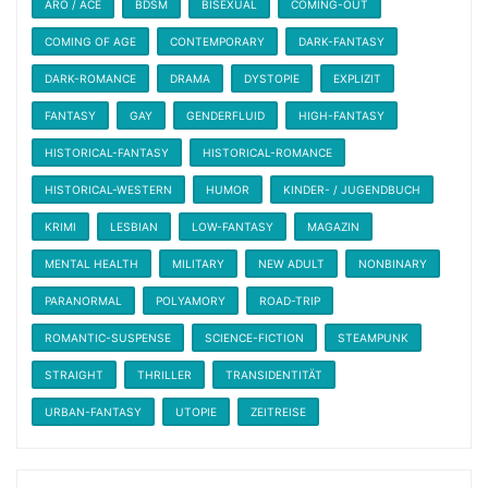
ARO / ACE
BDSM
BISEXUAL
COMING-OUT
COMING OF AGE
CONTEMPORARY
DARK-FANTASY
DARK-ROMANCE
DRAMA
DYSTOPIE
EXPLIZIT
FANTASY
GAY
GENDERFLUID
HIGH-FANTASY
HISTORICAL-FANTASY
HISTORICAL-ROMANCE
HISTORICAL-WESTERN
HUMOR
KINDER- / JUGENDBUCH
KRIMI
LESBIAN
LOW-FANTASY
MAGAZIN
MENTAL HEALTH
MILITARY
NEW ADULT
NONBINARY
PARANORMAL
POLYAMORY
ROAD-TRIP
ROMANTIC-SUSPENSE
SCIENCE-FICTION
STEAMPUNK
STRAIGHT
THRILLER
TRANSIDENTITÄT
URBAN-FANTASY
UTOPIE
ZEITREISE