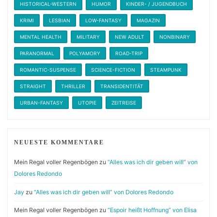
HISTORICAL-WESTERN
HUMOR
KINDER- / JUGENDBUCH
KRIMI
LESBIAN
LOW-FANTASY
MAGAZIN
MENTAL HEALTH
MILITARY
NEW ADULT
NONBINARY
PARANORMAL
POLYAMORY
ROAD-TRIP
ROMANTIC-SUSPENSE
SCIENCE-FICTION
STEAMPUNK
STRAIGHT
THRILLER
TRANSIDENTITÄT
URBAN-FANTASY
UTOPIE
ZEITREISE
NEUESTE KOMMENTARE
Mein Regal voller Regenbögen
zu
“Alles was ich dir geben will” von
Dolores Redondo
Jay
zu
“Alles was ich dir geben will” von Dolores Redondo
Mein Regal voller Regenbögen
zu
“Espoir heißt Hoffnung” von Elisa