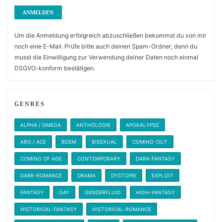
Um die Anmeldung erfolgreich abzuschließen bekommst du von mir
noch eine E-Mail. Prüfe bitte auch deinen Spam-Ordner, denn du
musst die Einwilligung zur Verwendung deiner Daten noch einmal
DSGVO-konform bestätigen.
GENRES
ALPHA / OMEGA
ANTHOLOGIE
APOKALYPSE
ARO / ACE
BDSM
BISEXUAL
COMING-OUT
COMING OF AGE
CONTEMPORARY
DARK-FANTASY
DARK-ROMANCE
DRAMA
DYSTOPIE
EXPLIZIT
FANTASY
GAY
GENDERFLUID
HIGH-FANTASY
HISTORICAL-FANTASY
HISTORICAL-ROMANCE