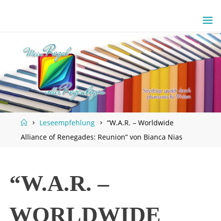
Skip
to
content
Home
Leseempfehlung
“W.A.R. – Worldwide
Alliance of Renegades: Reunion” von Bianca Nias
“W.A.R. –
WORLDWIDE