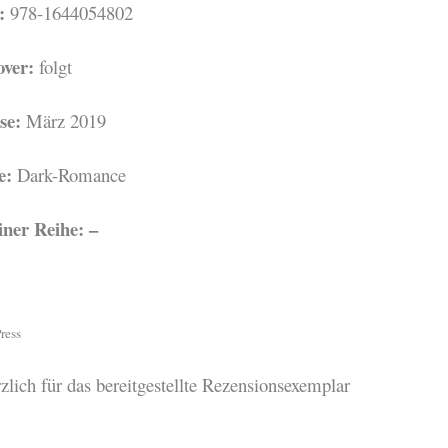
:
978-1644054802
over:
folgt
se:
März 2019
e:
Dark-Romance
einer Reihe: –
ress
ich für das bereitgestellte Rezensionsexemplar