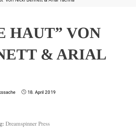
E HAUT” VON
NETT & ARIAL
kssache
18. April 2019
g:
Dreamspinner Press