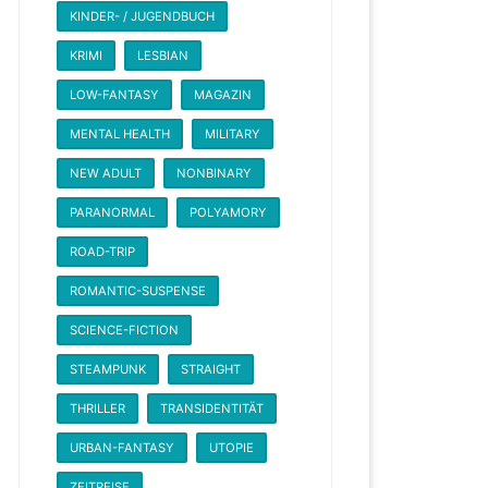
KINDER- / JUGENDBUCH
KRIMI
LESBIAN
LOW-FANTASY
MAGAZIN
MENTAL HEALTH
MILITARY
NEW ADULT
NONBINARY
PARANORMAL
POLYAMORY
ROAD-TRIP
ROMANTIC-SUSPENSE
SCIENCE-FICTION
STEAMPUNK
STRAIGHT
THRILLER
TRANSIDENTITÄT
URBAN-FANTASY
UTOPIE
ZEITREISE