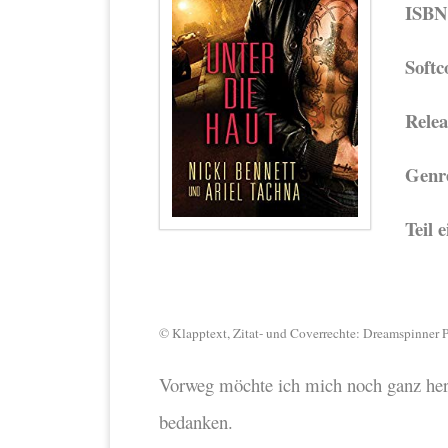
ISBN
Softc
Relea
Genr
Teil 
© Klapptext, Zitat- und Coverrechte: Dreamspinner P
Vorweg möchte ich mich noch ganz herzl
bedanken.