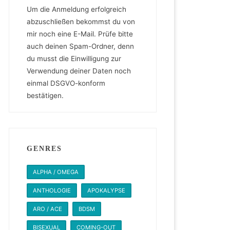
Um die Anmeldung erfolgreich
abzuschließen bekommst du von
mir noch eine E-Mail. Prüfe bitte
auch deinen Spam-Ordner, denn
du musst die Einwilligung zur
Verwendung deiner Daten noch
einmal DSGVO-konform
bestätigen.
GENRES
ALPHA / OMEGA
ANTHOLOGIE
APOKALYPSE
ARO / ACE
BDSM
BISEXUAL
COMING-OUT