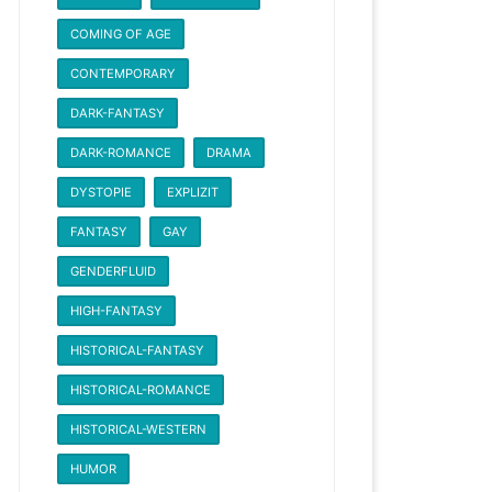
COMING OF AGE
CONTEMPORARY
DARK-FANTASY
DARK-ROMANCE
DRAMA
DYSTOPIE
EXPLIZIT
FANTASY
GAY
GENDERFLUID
HIGH-FANTASY
HISTORICAL-FANTASY
HISTORICAL-ROMANCE
HISTORICAL-WESTERN
HUMOR