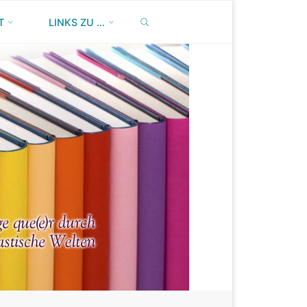
SEARCH
T
LINKS ZU …