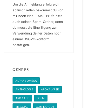
Um die Anmeldung erfolgreich
abzuschließen bekommst du von
mir noch eine E-Mail. Prüfe bitte
auch deinen Spam-Ordner, denn
du musst die Einwilligung zur
Verwendung deiner Daten noch
einmal DSGVO-konform
bestätigen.
GENRES
ALPHA / OMEGA
ANTHOLOGIE
APOKALYPSE
ARO / ACE
BDSM
BISEXUAL
COMING-OUT