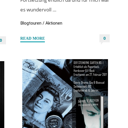
es wundervoll …
Blogtouren / Aktionen
0
"#Specialdays
READ MORE
0
–
Buchvorstellung
“Die
Scherben
seiner
Seele”
von
Jayden
V.
Reeves"