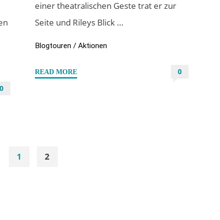
einer theatralischen Geste trat er zur
en
Seite und Rileys Blick …
Blogtouren / Aktionen
0
"#Specialdays
READ MORE
–
0
Leseprobe
“Der
steinerne
Garten”
von
1
2
Jayden
itennummerierung
V.
Reeves"
r