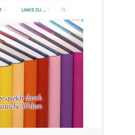
SEARCH
T
LINKS ZU …