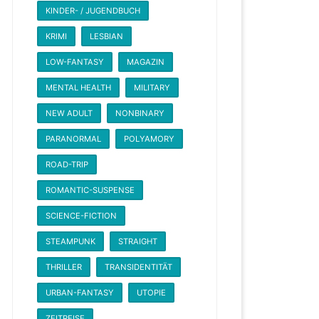
KINDER- / JUGENDBUCH
KRIMI
LESBIAN
LOW-FANTASY
MAGAZIN
MENTAL HEALTH
MILITARY
NEW ADULT
NONBINARY
PARANORMAL
POLYAMORY
ROAD-TRIP
ROMANTIC-SUSPENSE
SCIENCE-FICTION
STEAMPUNK
STRAIGHT
THRILLER
TRANSIDENTITÄT
URBAN-FANTASY
UTOPIE
ZEITREISE