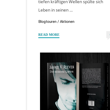
tiefen kräftigen Wellen spülte sich
Leben in seinen …
Blogtouren / Aktionen
"#Specialdays
READ MORE
–
Leseprobe
“Die
Scherben
seiner
Seele”
von
Jayden
V.
Reeves"