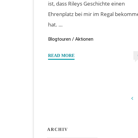
ist, dass Rileys Geschichte einen
Ehrenplatz bei mir im Regal bekomm
hat. …
Blogtouren / Aktionen
"#Specialdays
READ MORE
–
Buchvorstellung
“Der
steinerne
Garten”
von
Se
Jayden
V.
ARCHIV
de
Reeves"