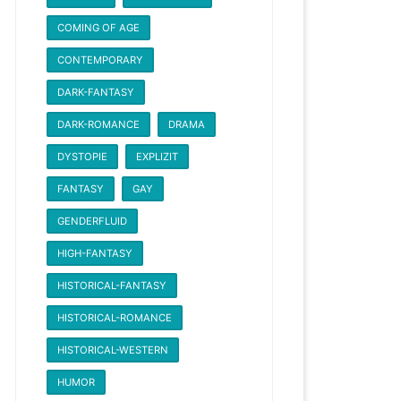
COMING OF AGE
CONTEMPORARY
DARK-FANTASY
DARK-ROMANCE
DRAMA
DYSTOPIE
EXPLIZIT
FANTASY
GAY
GENDERFLUID
HIGH-FANTASY
HISTORICAL-FANTASY
HISTORICAL-ROMANCE
HISTORICAL-WESTERN
HUMOR