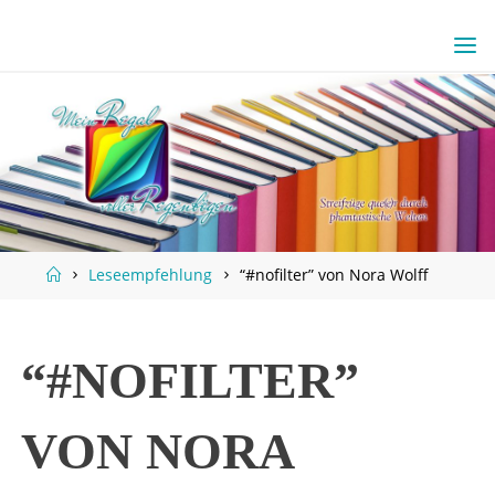
Skip
to
content
Home
Leseempfehlung
“#nofilter” von Nora Wolff
“#NOFILTER”
VON NORA