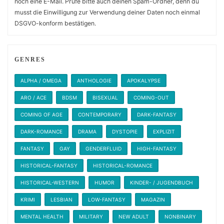
noch eine E-Mail. Prüfe bitte auch deinen Spam-Ordner, denn du
musst die Einwilligung zur Verwendung deiner Daten noch einmal
DSGVO-konform bestätigen.
GENRES
ALPHA / OMEGA
ANTHOLOGIE
APOKALYPSE
ARO / ACE
BDSM
BISEXUAL
COMING-OUT
COMING OF AGE
CONTEMPORARY
DARK-FANTASY
DARK-ROMANCE
DRAMA
DYSTOPIE
EXPLIZIT
FANTASY
GAY
GENDERFLUID
HIGH-FANTASY
HISTORICAL-FANTASY
HISTORICAL-ROMANCE
HISTORICAL-WESTERN
HUMOR
KINDER- / JUGENDBUCH
KRIMI
LESBIAN
LOW-FANTASY
MAGAZIN
MENTAL HEALTH
MILITARY
NEW ADULT
NONBINARY