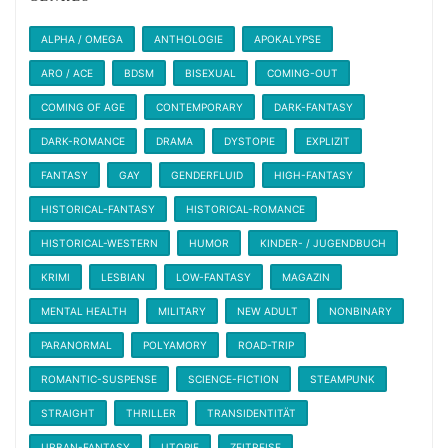
ALPHA / OMEGA
ANTHOLOGIE
APOKALYPSE
ARO / ACE
BDSM
BISEXUAL
COMING-OUT
COMING OF AGE
CONTEMPORARY
DARK-FANTASY
DARK-ROMANCE
DRAMA
DYSTOPIE
EXPLIZIT
FANTASY
GAY
GENDERFLUID
HIGH-FANTASY
HISTORICAL-FANTASY
HISTORICAL-ROMANCE
HISTORICAL-WESTERN
HUMOR
KINDER- / JUGENDBUCH
KRIMI
LESBIAN
LOW-FANTASY
MAGAZIN
MENTAL HEALTH
MILITARY
NEW ADULT
NONBINARY
PARANORMAL
POLYAMORY
ROAD-TRIP
ROMANTIC-SUSPENSE
SCIENCE-FICTION
STEAMPUNK
STRAIGHT
THRILLER
TRANSIDENTITÄT
URBAN-FANTASY
UTOPIE
ZEITREISE