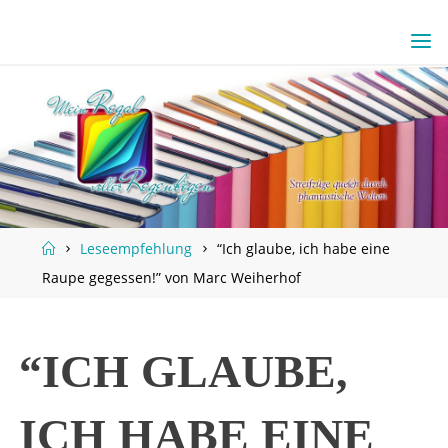
Skip
to
content
Home
Leseempfehlung
“Ich glaube, ich habe eine
Raupe gegessen!” von Marc Weiherhof
“ICH GLAUBE,
ICH HABE EINE