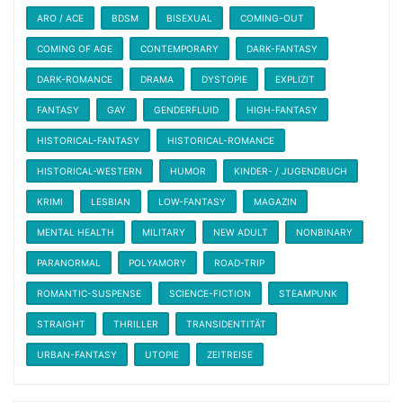
ARO / ACE
BDSM
BISEXUAL
COMING-OUT
COMING OF AGE
CONTEMPORARY
DARK-FANTASY
DARK-ROMANCE
DRAMA
DYSTOPIE
EXPLIZIT
FANTASY
GAY
GENDERFLUID
HIGH-FANTASY
HISTORICAL-FANTASY
HISTORICAL-ROMANCE
HISTORICAL-WESTERN
HUMOR
KINDER- / JUGENDBUCH
KRIMI
LESBIAN
LOW-FANTASY
MAGAZIN
MENTAL HEALTH
MILITARY
NEW ADULT
NONBINARY
PARANORMAL
POLYAMORY
ROAD-TRIP
ROMANTIC-SUSPENSE
SCIENCE-FICTION
STEAMPUNK
STRAIGHT
THRILLER
TRANSIDENTITÄT
URBAN-FANTASY
UTOPIE
ZEITREISE