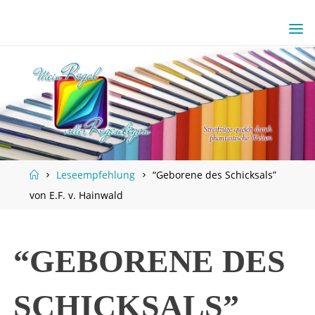
Skip
to
content
Home
Leseempfehlung
“Geborene des Schicksals”
von E.F. v. Hainwald
“GEBORENE DES
SCHICKSALS”