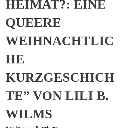
HEIMAT?: EINE
QUEERE
WEIHNACHTLIC
HE
KURZGESCHICH
TE” VON LILI B.
WILMS
Mein Regal voller Regenbögen