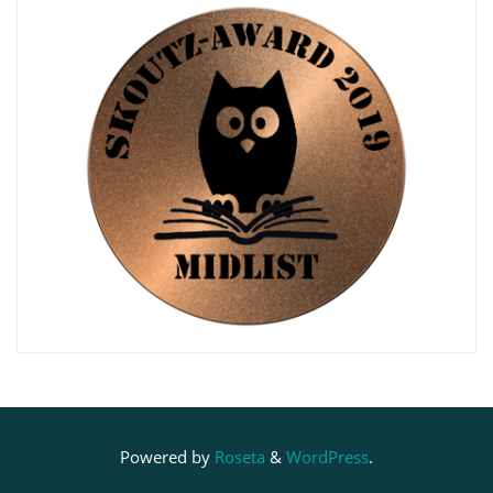
Powered by
Roseta
&
WordPress
.