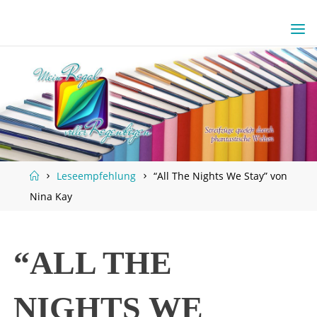
Skip
to
content
Home
Leseempfehlung
“All The Nights We Stay” von
Nina Kay
“ALL THE
NIGHTS WE