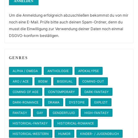
Um die Anmeldung erfolgreich abzuschließen bekommst du von mir
noch eine E-Mail. Prüfe bitte auch deinen Spam-Ordner, denn du
musst die Einwilligung zur Verwendung deiner Daten noch einmal
DSGVO-konform bestätigen.
GENRES
ALPHA / OMEGA
ANTHOLOGIE
APOKALYPSE
ARO / ACE
BDSM
BISEXUAL
COMING-OUT
COMING OF AGE
CONTEMPORARY
DARK-FANTASY
DARK-ROMANCE
DRAMA
DYSTOPIE
EXPLIZIT
FANTASY
GAY
GENDERFLUID
HIGH-FANTASY
HISTORICAL-FANTASY
HISTORICAL-ROMANCE
HISTORICAL-WESTERN
HUMOR
KINDER- / JUGENDBUCH