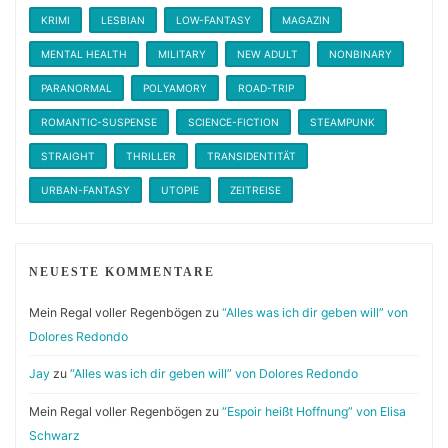
KRIMI
LESBIAN
LOW-FANTASY
MAGAZIN
MENTAL HEALTH
MILITARY
NEW ADULT
NONBINARY
PARANORMAL
POLYAMORY
ROAD-TRIP
ROMANTIC-SUSPENSE
SCIENCE-FICTION
STEAMPUNK
STRAIGHT
THRILLER
TRANSIDENTITÄT
URBAN-FANTASY
UTOPIE
ZEITREISE
NEUESTE KOMMENTARE
Mein Regal voller Regenbögen
zu
“Alles was ich dir geben will” von
Dolores Redondo
Jay
zu
“Alles was ich dir geben will” von Dolores Redondo
Mein Regal voller Regenbögen
zu
“Espoir heißt Hoffnung” von Elisa
Schwarz