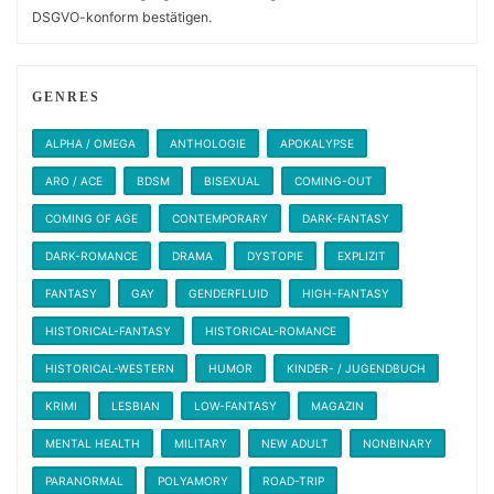
DSGVO-konform bestätigen.
GENRES
ALPHA / OMEGA
ANTHOLOGIE
APOKALYPSE
ARO / ACE
BDSM
BISEXUAL
COMING-OUT
COMING OF AGE
CONTEMPORARY
DARK-FANTASY
DARK-ROMANCE
DRAMA
DYSTOPIE
EXPLIZIT
FANTASY
GAY
GENDERFLUID
HIGH-FANTASY
HISTORICAL-FANTASY
HISTORICAL-ROMANCE
HISTORICAL-WESTERN
HUMOR
KINDER- / JUGENDBUCH
KRIMI
LESBIAN
LOW-FANTASY
MAGAZIN
MENTAL HEALTH
MILITARY
NEW ADULT
NONBINARY
PARANORMAL
POLYAMORY
ROAD-TRIP